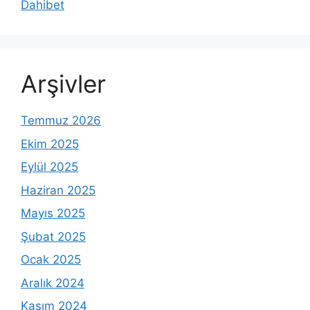
Dahibet
Arşivler
Temmuz 2026
Ekim 2025
Eylül 2025
Haziran 2025
Mayıs 2025
Şubat 2025
Ocak 2025
Aralık 2024
Kasım 2024