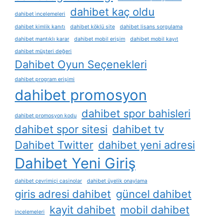
dahibet kaç oldu
dahibet i̇ncelemeleri
dahibet kimlik kanıtı
dahibet köklü site
dahibet lisans sorgulama
dahibet mantıklı karar
dahibet mobil erişim
dahibet mobil kayıt
dahibet müşteri değeri
Dahibet Oyun Seçenekleri
dahibet program erişimi
dahibet promosyon
dahibet spor bahisleri
dahibet promosyon kodu
dahibet spor sitesi
dahibet tv
Dahibet Twitter
dahibet yeni adresi
Dahibet Yeni Giriş
dahibet çevrimiçi casinolar
dahibet üyelik onaylama
giris adresi dahibet
güncel dahibet
kayit dahibet
mobil dahibet
incelemeleri