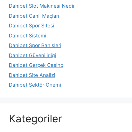
Dahibet Slot Makinesi Nedir
Dahibet Canlı Maçları
Dahibet Spor Sitesi
Dahibet Sistemi
Dahibet Spor Bahisleri
Dahibet Güvenilirliği
Dahibet Gerçek Casino
Dahibet Site Analizi
Dahibet Sektör Önemi
Kategoriler