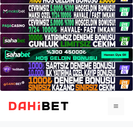
İçeriğe
atla
Menü