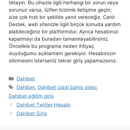
tıklayın. Bu cihazla ilgili herhangi bir sorun veya
sorunuz varsa, lütfen bizimle iletişime geçin;
size çok hızlı bir şekilde yanıt vereceğiz. Canlı
Destek, web sitenizle ilgili birçok konuda yardım
alabileceğiniz bir platformdur. Ayrıca hesabınızı
kapatmayı da buradan tamamlayabilirsiniz.
Öncelikle bu programa neden ihtiyaç
duyduğumu açıklamam gerekiyor. Hesabınızın
silinmesini isterseniz tekrar giriş yapamazsınız.
Kategoriler
Dahibet
Etiketler
Dahibet
,
Dahibet ciddi bahis sitesi
,
Dahibet eğitim giriş
Dahibet Twitter Hesabı
Dahibet Giriş