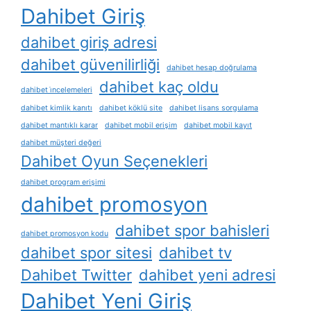
Dahibet Giriş
dahibet giriş adresi
dahibet güvenilirliği
dahibet hesap doğrulama
dahibet kaç oldu
dahibet i̇ncelemeleri
dahibet kimlik kanıtı
dahibet köklü site
dahibet lisans sorgulama
dahibet mantıklı karar
dahibet mobil erişim
dahibet mobil kayıt
dahibet müşteri değeri
Dahibet Oyun Seçenekleri
dahibet program erişimi
dahibet promosyon
dahibet spor bahisleri
dahibet promosyon kodu
dahibet spor sitesi
dahibet tv
Dahibet Twitter
dahibet yeni adresi
Dahibet Yeni Giriş