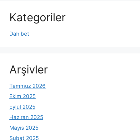
Kategoriler
Dahibet
Arşivler
Temmuz 2026
Ekim 2025
Eylül 2025
Haziran 2025
Mayıs 2025
Şubat 2025