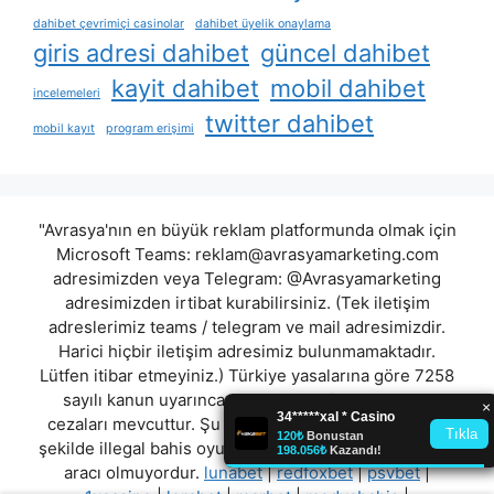
dahibet çevrimiçi casinolar
dahibet üyelik onaylama
giris adresi dahibet
güncel dahibet
kayit dahibet
mobil dahibet
incelemeleri
twitter dahibet
mobil kayıt
program erişimi
"Avrasya'nın en büyük reklam platformunda olmak için
Microsoft Teams:
reklam@avrasyamarketing.com
adresimizden veya Telegram: @Avrasyamarketing
adresimizden irtibat kurabilirsiniz. (Tek iletişim
adreslerimiz teams / telegram ve mail adresimizdir.
Harici hiçbir iletişim adresimiz bulunmamaktadır.
Lütfen itibar etmeyiniz.) Türkiye yasalarına göre 7258
sayılı kanun uyarınca yasa dışı bahis oynamanın
cezaları mevcuttur. Şu an bulunduğunuz site hiç bir
şekilde illegal bahis oyunları oynatmıyor ve oynamaya
aracı olmuyordur.
lunabet
|
redfoxbet
|
psvbet
|