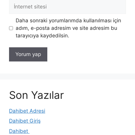
İnternet
sitesi
Daha sonraki yorumlarımda kullanılması için
adım, e-posta adresim ve site adresim bu
tarayıcıya kaydedilsin.
Son Yazılar
Dahibet Adresi
Dahibet Giriş
Dahibet