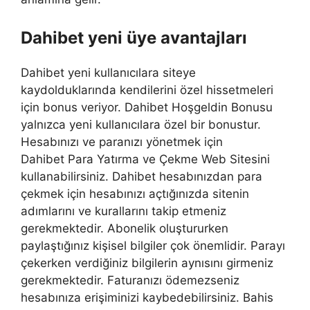
Dahibet yeni üye avantajları
Dahibet yeni kullanıcılara siteye
kaydolduklarında kendilerini özel hissetmeleri
için bonus veriyor. Dahibet Hoşgeldin Bonusu
yalnızca yeni kullanıcılara özel bir bonustur.
Hesabınızı ve paranızı yönetmek için
Dahibet Para Yatırma ve Çekme Web Sitesini
kullanabilirsiniz. Dahibet hesabınızdan para
çekmek için hesabınızı açtığınızda sitenin
adımlarını ve kurallarını takip etmeniz
gerekmektedir. Abonelik oluştururken
paylaştığınız kişisel bilgiler çok önemlidir. Parayı
çekerken verdiğiniz bilgilerin aynısını girmeniz
gerekmektedir. Faturanızı ödemezseniz
hesabınıza erişiminizi kaybedebilirsiniz. Bahis