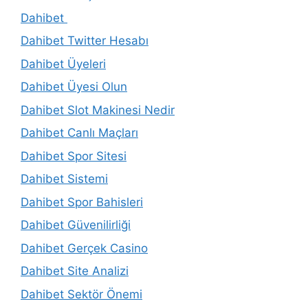
Dahibet
Dahibet Twitter Hesabı
Dahibet Üyeleri
Dahibet Üyesi Olun
Dahibet Slot Makinesi Nedir
Dahibet Canlı Maçları
Dahibet Spor Sitesi
Dahibet Sistemi
Dahibet Spor Bahisleri
Dahibet Güvenilirliği
Dahibet Gerçek Casino
Dahibet Site Analizi
Dahibet Sektör Önemi