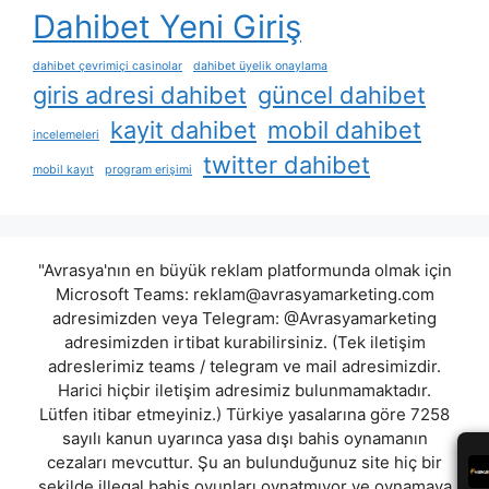
Dahibet Yeni Giriş
dahibet çevrimiçi casinolar
dahibet üyelik onaylama
giris adresi dahibet
güncel dahibet
kayit dahibet
mobil dahibet
incelemeleri
twitter dahibet
mobil kayıt
program erişimi
"Avrasya'nın en büyük reklam platformunda olmak için
Microsoft Teams:
reklam@avrasyamarketing.com
adresimizden veya Telegram: @Avrasyamarketing
adresimizden irtibat kurabilirsiniz. (Tek iletişim
adreslerimiz teams / telegram ve mail adresimizdir.
Harici hiçbir iletişim adresimiz bulunmamaktadır.
Lütfen itibar etmeyiniz.) Türkiye yasalarına göre 7258
sayılı kanun uyarınca yasa dışı bahis oynamanın
cezaları mevcuttur. Şu an bulunduğunuz site hiç bir
şekilde illegal bahis oyunları oynatmıyor ve oynamaya