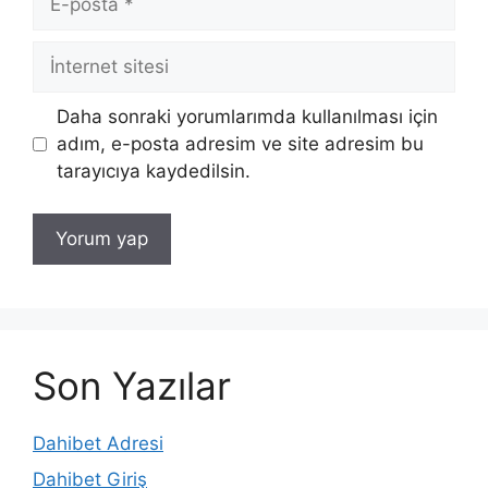
posta
İnternet
sitesi
Daha sonraki yorumlarımda kullanılması için
adım, e-posta adresim ve site adresim bu
tarayıcıya kaydedilsin.
Son Yazılar
Dahibet Adresi
Dahibet Giriş