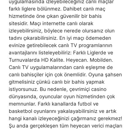
uygulamasında izleyebileceğiniz canlı maçlar
farklı liglere bölünmez. Dahibet canlı maç
hizmetinde öne çıkan güvenilir bir bahis
sitesidir. Maçı internette canlı olarak
izleyebilirsiniz, böylece nerede olursanız olun
tadını çıkarabilirsiniz. En iyi maçı ödemeden
evinize getirebilecek canlı TV programlarının
avantajlarını listeleyebiliriz: Farklı Liglerde ve
Turnuvalarda HD Kalite. Heyecan. Mobilden.
Canlı TV uygulamalarından canlı eşleşme de
canlı bahisçiler için çok önemlidir. Oyuna şahsen
gitmelisiniz çünkü canlı bir bahis yapmak
istiyorsunuz. Bu nedenle, çevrimiçi casino
dünyasında, oyuncular oyun hizmetinden çok
memnunlar. Farklı kanallarda futbol ve
basketbol oyunlarını yakalayabilirsiniz ve artık
hangi kanalı izleyeceğinizi çağırmanız gerekmez!
Şu anda gerçekleşen tüm heyecan verici maçları