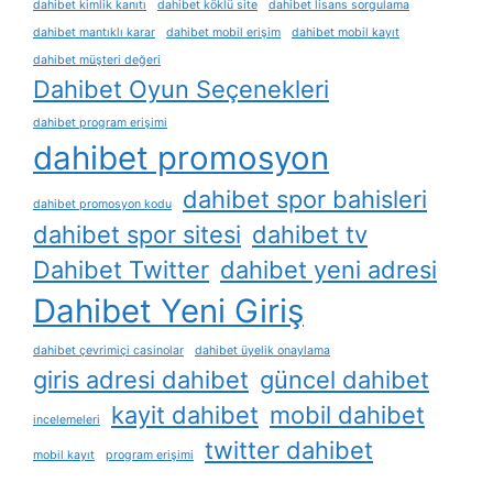
dahibet kimlik kanıtı
dahibet köklü site
dahibet lisans sorgulama
dahibet mantıklı karar
dahibet mobil erişim
dahibet mobil kayıt
dahibet müşteri değeri
Dahibet Oyun Seçenekleri
dahibet program erişimi
dahibet promosyon
dahibet spor bahisleri
dahibet promosyon kodu
dahibet spor sitesi
dahibet tv
Dahibet Twitter
dahibet yeni adresi
Dahibet Yeni Giriş
dahibet çevrimiçi casinolar
dahibet üyelik onaylama
giris adresi dahibet
güncel dahibet
kayit dahibet
mobil dahibet
incelemeleri
twitter dahibet
mobil kayıt
program erişimi