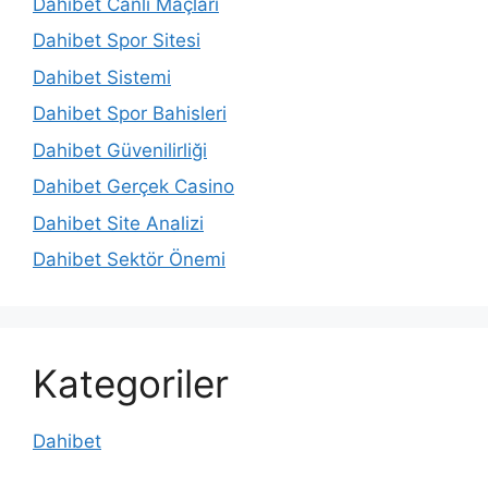
Dahibet Canlı Maçları
Dahibet Spor Sitesi
Dahibet Sistemi
Dahibet Spor Bahisleri
Dahibet Güvenilirliği
Dahibet Gerçek Casino
Dahibet Site Analizi
Dahibet Sektör Önemi
Kategoriler
Dahibet