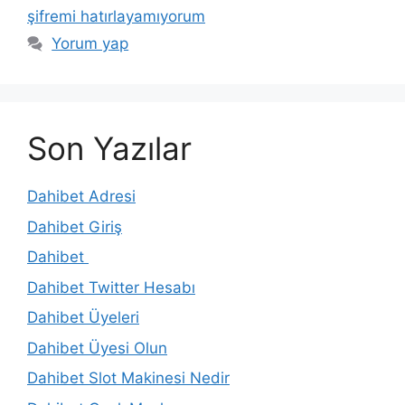
şifremi hatırlayamıyorum
Yorum yap
Son Yazılar
Dahibet Adresi
Dahibet Giriş
Dahibet
Dahibet Twitter Hesabı
Dahibet Üyeleri
Dahibet Üyesi Olun
Dahibet Slot Makinesi Nedir