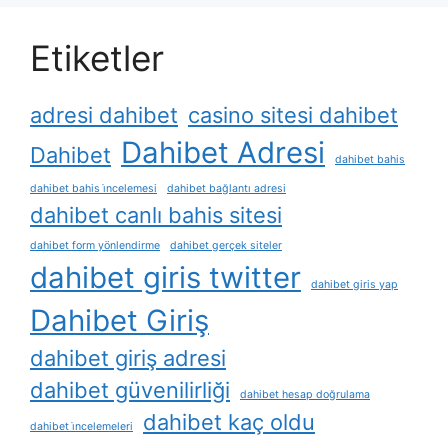
Etiketler
adresi dahibet
casino sitesi dahibet
Dahibet Adresi
Dahibet
dahibet bahis
dahibet bahis i̇ncelemesi
dahibet bağlantı adresi
dahibet canlı bahis sitesi
dahibet form yönlendirme
dahibet gerçek siteler
dahibet giris twitter
dahibet giris yap
Dahibet Giriş
dahibet giriş adresi
dahibet güvenilirliği
dahibet hesap doğrulama
dahibet kaç oldu
dahibet i̇ncelemeleri