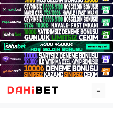
İçeriğe
atla
Menü