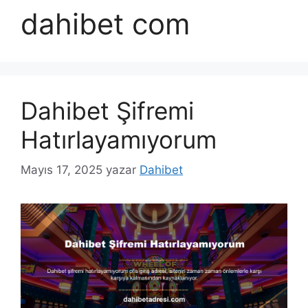
dahibet com
Dahibet Şifremi
Hatırlayamıyorum
Mayıs 17, 2025
yazar
Dahibet