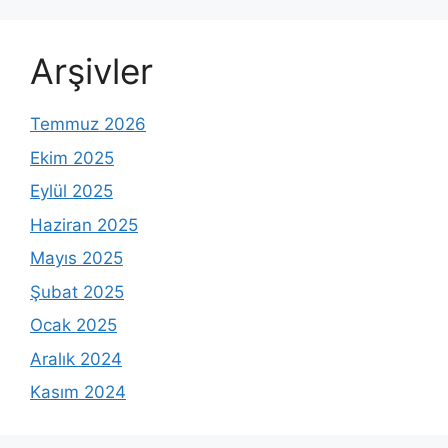
Arşivler
Temmuz 2026
Ekim 2025
Eylül 2025
Haziran 2025
Mayıs 2025
Şubat 2025
Ocak 2025
Aralık 2024
Kasım 2024