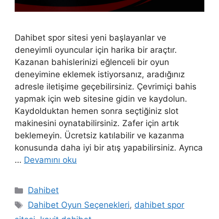
Dahibet spor sitesi yeni başlayanlar ve
deneyimli oyuncular için harika bir araçtır.
Kazanan bahislerinizi eğlenceli bir oyun
deneyimine eklemek istiyorsanız, aradığınız
adresle iletişime geçebilirsiniz. Çevrimiçi bahis
yapmak için web sitesine gidin ve kaydolun.
Kaydolduktan hemen sonra seçtiğiniz slot
makinesini oynatabilirsiniz. Zafer için artık
beklemeyin. Ücretsiz katılabilir ve kazanma
konusunda daha iyi bir atış yapabilirsiniz. Ayrıca
…
Devamını oku
Kategoriler
Dahibet
Etiketler
Dahibet Oyun Seçenekleri
,
dahibet spor