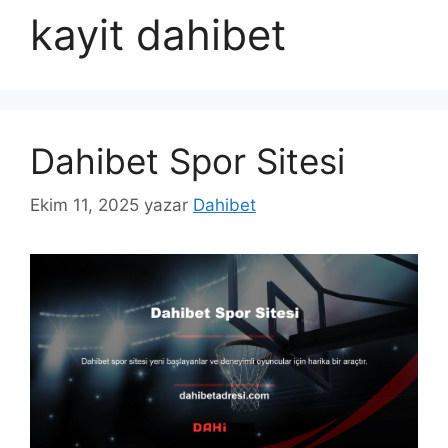
kayit dahibet
Dahibet Spor Sitesi
Ekim 11, 2025
yazar
Dahibet