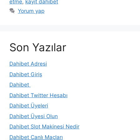
etme
,
kayit dahibet
Yorum yap
Son Yazılar
Dahibet Adresi
Dahibet Giriş
Dahibet
Dahibet Twitter Hesabı
Dahibet Üyeleri
Dahibet Üyesi Olun
Dahibet Slot Makinesi Nedir
Dahibet Canlı Maçları