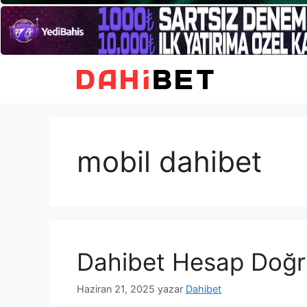
İçeriğe
atla
mobil dahibet
Dahibet Hesap Doğ
Haziran 21, 2025
yazar
Dahibet