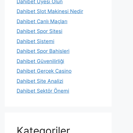
Dahibet Üyesi Olun
Dahibet Slot Makinesi Nedir
Dahibet Canlı Maçları
Dahibet Spor Sitesi
Dahibet Sistemi
Dahibet Spor Bahisleri
Dahibet Güvenilirliği
Dahibet Gerçek Casino
Dahibet Site Analizi
Dahibet Sektör Önemi
Kategoriler