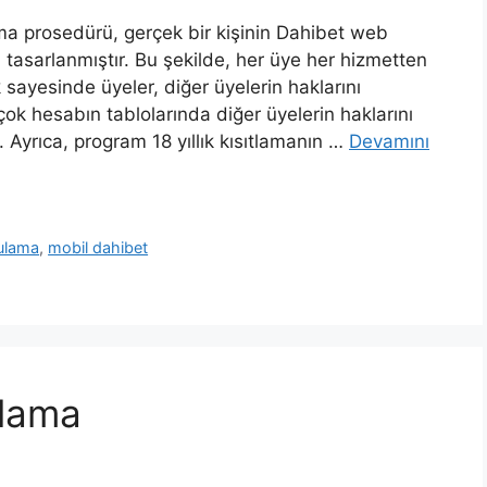
 prosedürü, gerçek bir kişinin Dahibet web
n tasarlanmıştır. Bu şekilde, her üye her hizmetten
 sayesinde üyeler, diğer üyelerin haklarını
ok hesabın tablolarında diğer üyelerin haklarını
r. Ayrıca, program 18 yıllık kısıtlamanın …
Devamını
gulama
,
mobil dahibet
ylama