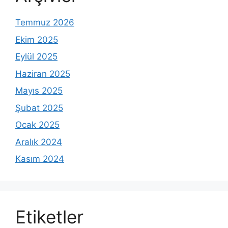
Temmuz 2026
Ekim 2025
Eylül 2025
Haziran 2025
Mayıs 2025
Şubat 2025
Ocak 2025
Aralık 2024
Kasım 2024
Etiketler