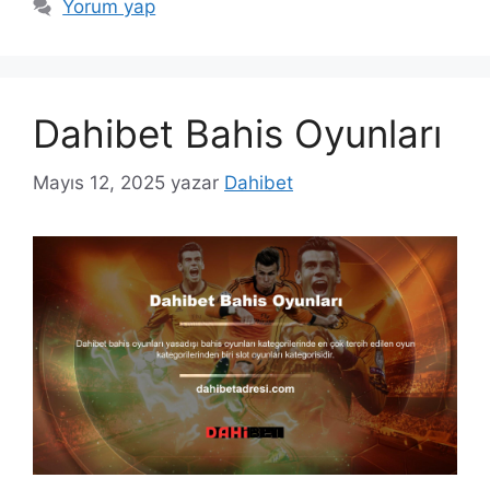
Yorum yap
Dahibet Bahis Oyunları
Mayıs 12, 2025
yazar
Dahibet