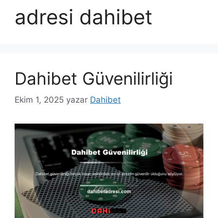
adresi dahibet
Dahibet Güvenilirliği
Ekim 1, 2025
yazar
Dahibet