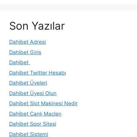
Son Yazılar
Dahibet Adresi
Dahibet Giriş
Dahibet
Dahibet Twitter Hesabı
Dahibet Üyeleri
Dahibet Üyesi Olun
Dahibet Slot Makinesi Nedir
Dahibet Canlı Maçları
Dahibet Spor Sitesi
Dahibet Sistemi