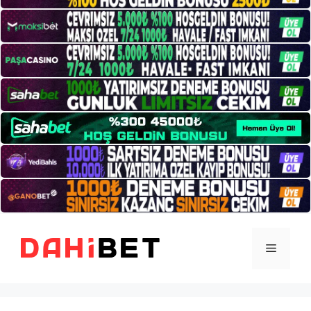
İçeriğe
atla
Menü