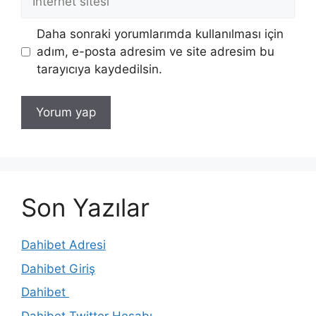
sitesi
Daha sonraki yorumlarımda kullanılması için
adım, e-posta adresim ve site adresim bu
tarayıcıya kaydedilsin.
Son Yazılar
Dahibet Adresi
Dahibet Giriş
Dahibet
Dahibet Twitter Hesabı