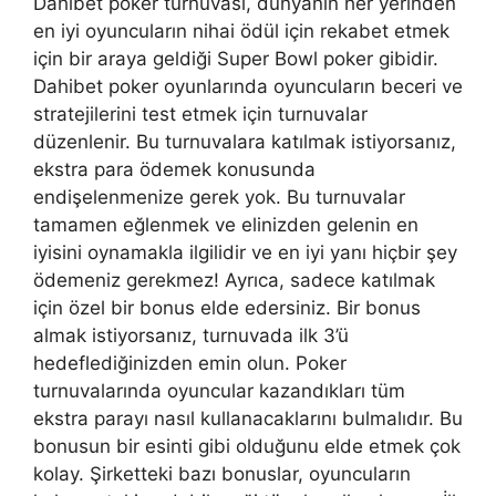
Dahibet poker turnuvası, dünyanın her yerinden
en iyi oyuncuların nihai ödül için rekabet etmek
için bir araya geldiği Super Bowl poker gibidir.
Dahibet poker oyunlarında oyuncuların beceri ve
stratejilerini test etmek için turnuvalar
düzenlenir. Bu turnuvalara katılmak istiyorsanız,
ekstra para ödemek konusunda
endişelenmenize gerek yok. Bu turnuvalar
tamamen eğlenmek ve elinizden gelenin en
iyisini oynamakla ilgilidir ve en iyi yanı hiçbir şey
ödemeniz gerekmez! Ayrıca, sadece katılmak
için özel bir bonus elde edersiniz. Bir bonus
almak istiyorsanız, turnuvada ilk 3’ü
hedeflediğinizden emin olun. Poker
turnuvalarında oyuncular kazandıkları tüm
ekstra parayı nasıl kullanacaklarını bulmalıdır. Bu
bonusun bir esinti gibi olduğunu elde etmek çok
kolay. Şirketteki bazı bonuslar, oyuncuların