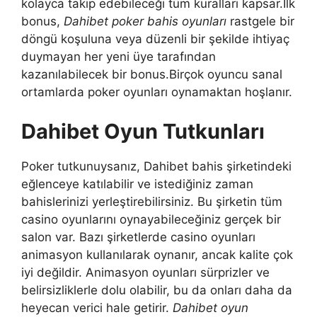
kolayca takip edebileceği tüm kuralları kapsar.İlk
bonus,
Dahibet poker bahis oyunları
rastgele bir
döngü koşuluna veya düzenli bir şekilde ihtiyaç
duymayan her yeni üye tarafından
kazanılabilecek bir bonus.Birçok oyuncu sanal
ortamlarda poker oyunları oynamaktan hoşlanır.
Dahibet Oyun Tutkunları
Poker tutkunuysanız, Dahibet bahis şirketindeki
eğlenceye katılabilir ve istediğiniz zaman
bahislerinizi yerleştirebilirsiniz. Bu şirketin tüm
casino oyunlarını oynayabileceğiniz gerçek bir
salon var. Bazı şirketlerde casino oyunları
animasyon kullanılarak oynanır, ancak kalite çok
iyi değildir. Animasyon oyunları sürprizler ve
belirsizliklerle dolu olabilir, bu da onları daha da
heyecan verici hale getirir.
Dahibet oyun