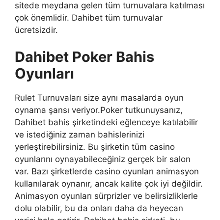
sitede meydana gelen tüm turnuvalara katılması
çok önemlidir. Dahibet tüm turnuvalar
ücretsizdir.
Dahibet Poker Bahis
Oyunları
Rulet Turnuvaları size aynı masalarda oyun
oynama şansı veriyor.Poker tutkunuysanız,
Dahibet bahis şirketindeki eğlenceye katılabilir
ve istediğiniz zaman bahislerinizi
yerleştirebilirsiniz. Bu şirketin tüm casino
oyunlarını oynayabileceğiniz gerçek bir salon
var. Bazı şirketlerde casino oyunları animasyon
kullanılarak oynanır, ancak kalite çok iyi değildir.
Animasyon oyunları sürprizler ve belirsizliklerle
dolu olabilir, bu da onları daha da heyecan