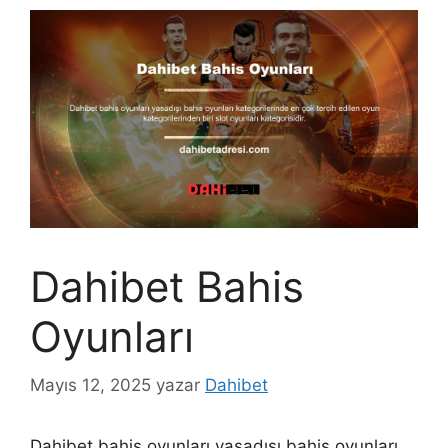
Dahibet Bahis
Oyunları
Mayıs 12, 2025
yazar
Dahibet
Dahibet bahis oyunları yasadışı bahis oyunları