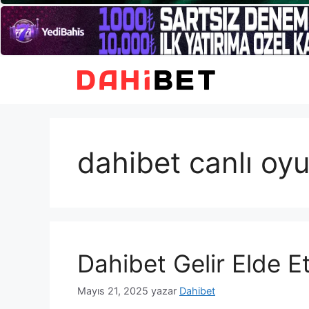
İçeriğe
atla
dahibet canlı oyu
Dahibet Gelir Elde 
Mayıs 21, 2025
yazar
Dahibet