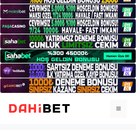
İçeriğe
atla
Menü