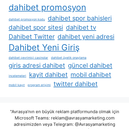
dahibet promosyon
dahibet spor bahisleri
dahibet promosyon kodu
dahibet spor sitesi
dahibet tv
Dahibet Twitter
dahibet yeni adresi
Dahibet Yeni Giriş
dahibet çevrimiçi casinolar
dahibet üyelik onaylama
giris adresi dahibet
güncel dahibet
kayit dahibet
mobil dahibet
incelemeleri
twitter dahibet
mobil kayıt
program erişimi
"Avrasya'nın en büyük reklam platformunda olmak için
Microsoft Teams:
reklam@avrasyamarketing.com
adresimizden veya Telegram: @Avrasyamarketing