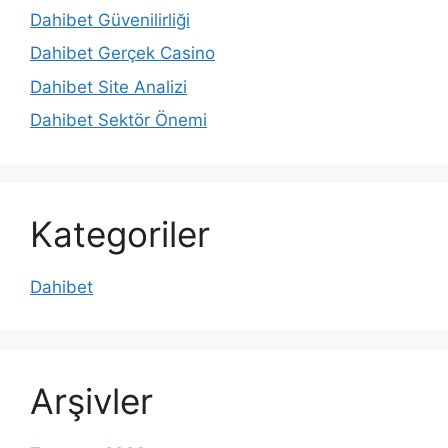
Dahibet Güvenilirliği
Dahibet Gerçek Casino
Dahibet Site Analizi
Dahibet Sektör Önemi
Kategoriler
Dahibet
Arşivler