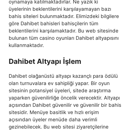
oynamaya katılmaktadırlar. Ne yazık ki
üyelerinin beklentilerini karşılayamayan bazı
bahis siteleri bulunmaktadır. Elimizdeki bilgilere
göre Dahibet bahisleri bahisçilerin tüm
beklentilerini karşılamaktadır. Bu web sitesinde
bulunan tüm casino oyunları Dahibet altyapısını
kullanmaktadır.
Dahibet Altyapı İşlem
Dahibet olağanüstü altyapı kazançlı para ödülü
olan turnuvalara ev sahipliği yapar. Bir oyun
sitesinin potansiyel üyeleri, sitede araştırma
yaparken güvenilirliğe öncelik verecektir. Altyapı
açısından Dahibet güvenilir ve güvenilir bir bahis
sitesidir. Menüye basitlik ve hızlı erişim
açısından üyeler menüde daha verimli
gezinebilecek. Bu web sitesi ziyaretçilerine