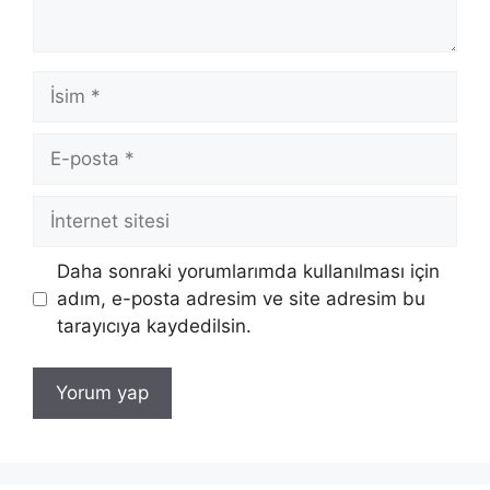
İsim
E-
posta
İnternet
sitesi
Daha sonraki yorumlarımda kullanılması için
adım, e-posta adresim ve site adresim bu
tarayıcıya kaydedilsin.