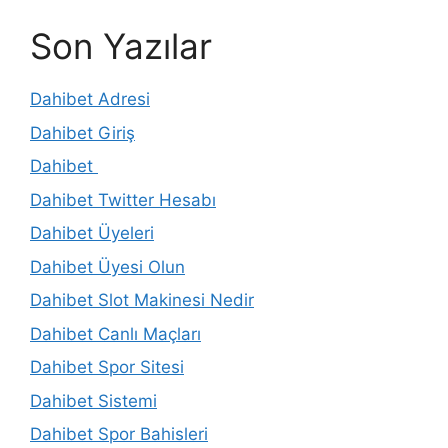
Son Yazılar
Dahibet Adresi
Dahibet Giriş
Dahibet
Dahibet Twitter Hesabı
Dahibet Üyeleri
Dahibet Üyesi Olun
Dahibet Slot Makinesi Nedir
Dahibet Canlı Maçları
Dahibet Spor Sitesi
Dahibet Sistemi
Dahibet Spor Bahisleri