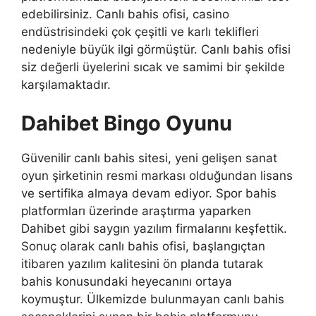
edebilirsiniz. Canlı bahis ofisi, casino
endüstrisindeki çok çeşitli ve karlı teklifleri
nedeniyle büyük ilgi görmüştür. Canlı bahis ofisi
siz değerli üyelerini sıcak ve samimi bir şekilde
karşılamaktadır.
Dahibet Bingo Oyunu
Güvenilir canlı bahis sitesi, yeni gelişen sanat
oyun şirketinin resmi markası olduğundan lisans
ve sertifika almaya devam ediyor. Spor bahis
platformları üzerinde araştırma yaparken
Dahibet gibi saygın yazılım firmalarını keşfettik.
Sonuç olarak canlı bahis ofisi, başlangıçtan
itibaren yazılım kalitesini ön planda tutarak
bahis konusundaki heyecanını ortaya
koymuştur. Ülkemizde bulunmayan canlı bahis