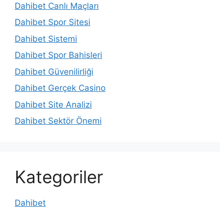
Dahibet Canlı Maçları
Dahibet Spor Sitesi
Dahibet Sistemi
Dahibet Spor Bahisleri
Dahibet Güvenilirliği
Dahibet Gerçek Casino
Dahibet Site Analizi
Dahibet Sektör Önemi
Kategoriler
Dahibet