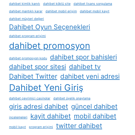
dahibet kimlik kanıtı
dahibet köklü site
dahibet lisans sorgulama
dahibet mantıklı karar
dahibet mobil erişim
dahibet mobil kayıt
dahibet müşteri değeri
Dahibet Oyun Seçenekleri
dahibet program erişimi
dahibet promosyon
dahibet spor bahisleri
dahibet promosyon kodu
dahibet spor sitesi
dahibet tv
Dahibet Twitter
dahibet yeni adresi
Dahibet Yeni Giriş
dahibet çevrimiçi casinolar
dahibet üyelik onaylama
giris adresi dahibet
güncel dahibet
kayit dahibet
mobil dahibet
incelemeleri
twitter dahibet
mobil kayıt
program erişimi