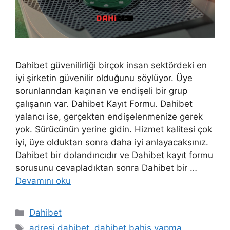
Dahibet güvenilirliği birçok insan sektördeki en
iyi şirketin güvenilir olduğunu söylüyor. Üye
sorunlarından kaçınan ve endişeli bir grup
çalışanın var. Dahibet Kayıt Formu. Dahibet
yalancı ise, gerçekten endişelenmenize gerek
yok. Sürücünün yerine gidin. Hizmet kalitesi çok
iyi, üye olduktan sonra daha iyi anlayacaksınız.
Dahibet bir dolandırıcıdır ve Dahibet kayıt formu
sorusunu cevapladıktan sonra Dahibet bir …
Devamını oku
Kategoriler
Dahibet
Etiketler
adresi dahibet
,
dahibet bahis yapma
,