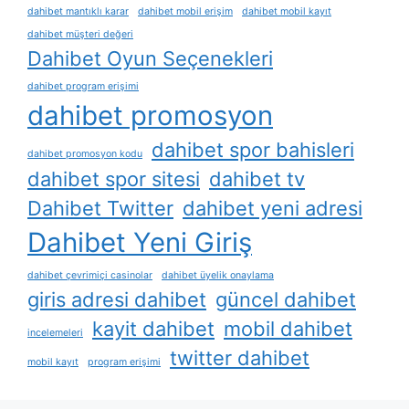
dahibet mantıklı karar
dahibet mobil erişim
dahibet mobil kayıt
dahibet müşteri değeri
Dahibet Oyun Seçenekleri
dahibet program erişimi
dahibet promosyon
dahibet spor bahisleri
dahibet promosyon kodu
dahibet spor sitesi
dahibet tv
Dahibet Twitter
dahibet yeni adresi
Dahibet Yeni Giriş
dahibet çevrimiçi casinolar
dahibet üyelik onaylama
giris adresi dahibet
güncel dahibet
kayit dahibet
mobil dahibet
incelemeleri
twitter dahibet
mobil kayıt
program erişimi