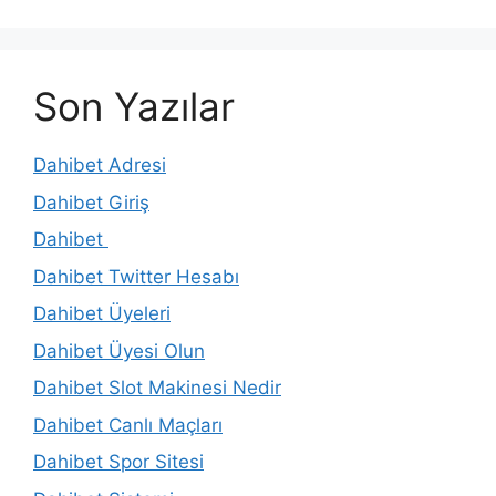
Son Yazılar
Dahibet Adresi
Dahibet Giriş
Dahibet
Dahibet Twitter Hesabı
Dahibet Üyeleri
Dahibet Üyesi Olun
Dahibet Slot Makinesi Nedir
Dahibet Canlı Maçları
Dahibet Spor Sitesi