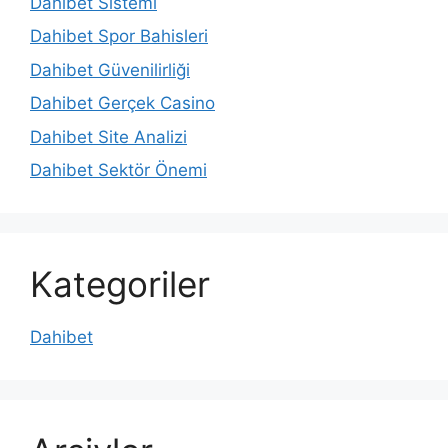
Dahibet Sistemi
Dahibet Spor Bahisleri
Dahibet Güvenilirliği
Dahibet Gerçek Casino
Dahibet Site Analizi
Dahibet Sektör Önemi
Kategoriler
Dahibet