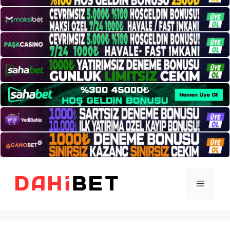
İçeriğe
atla
Menü