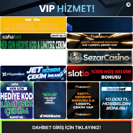
×
DAHİBET GİRİŞ İÇİN TIKLAYINIZ!