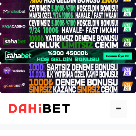
İçeriğe
atla
Menü