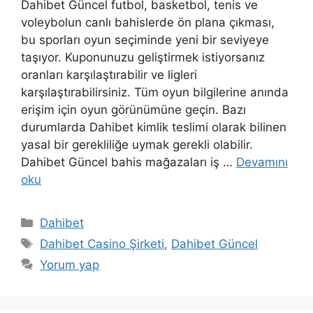
Dahibet Güncel futbol, ​​basketbol, ​​tenis ve
voleybolun canlı bahislerde ön plana çıkması,
bu sporları oyun seçiminde yeni bir seviyeye
taşıyor. Kuponunuzu geliştirmek istiyorsanız
oranları karşılaştırabilir ve ligleri
karşılaştırabilirsiniz. Tüm oyun bilgilerine anında
erişim için oyun görünümüne geçin. Bazı
durumlarda Dahibet kimlik teslimi olarak bilinen
yasal bir gerekliliğe uymak gerekli olabilir.
Dahibet Güncel bahis mağazaları iş …
Devamını
oku
Kategoriler
Dahibet
Etiketler
Dahibet Casino Şirketi
,
Dahibet Güncel
Yorum yap