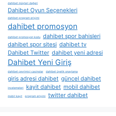
dahibet müşteri değeri
Dahibet Oyun Seçenekleri
dahibet program erişimi
dahibet promosyon
dahibet spor bahisleri
dahibet promosyon kodu
dahibet spor sitesi
dahibet tv
Dahibet Twitter
dahibet yeni adresi
Dahibet Yeni Giriş
dahibet çevrimiçi casinolar
dahibet üyelik onaylama
giris adresi dahibet
güncel dahibet
kayit dahibet
mobil dahibet
incelemeleri
twitter dahibet
mobil kayıt
program erişimi