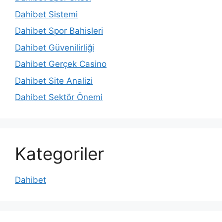
Dahibet Sistemi
Dahibet Spor Bahisleri
Dahibet Güvenilirliği
Dahibet Gerçek Casino
Dahibet Site Analizi
Dahibet Sektör Önemi
Kategoriler
Dahibet