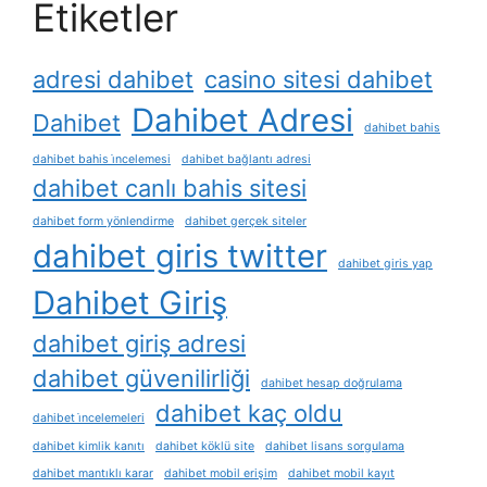
Etiketler
adresi dahibet
casino sitesi dahibet
Dahibet Adresi
Dahibet
dahibet bahis
dahibet bahis i̇ncelemesi
dahibet bağlantı adresi
dahibet canlı bahis sitesi
dahibet form yönlendirme
dahibet gerçek siteler
dahibet giris twitter
dahibet giris yap
Dahibet Giriş
dahibet giriş adresi
dahibet güvenilirliği
dahibet hesap doğrulama
dahibet kaç oldu
dahibet i̇ncelemeleri
dahibet kimlik kanıtı
dahibet köklü site
dahibet lisans sorgulama
dahibet mantıklı karar
dahibet mobil erişim
dahibet mobil kayıt