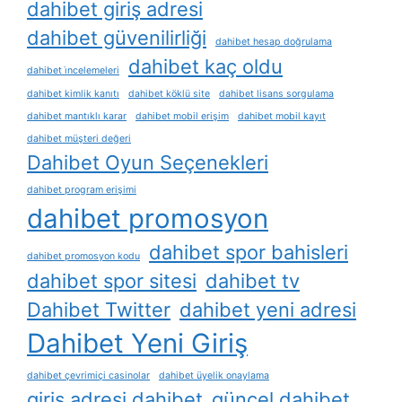
dahibet giriş adresi
dahibet güvenilirliği
dahibet hesap doğrulama
dahibet kaç oldu
dahibet i̇ncelemeleri
dahibet kimlik kanıtı
dahibet köklü site
dahibet lisans sorgulama
dahibet mantıklı karar
dahibet mobil erişim
dahibet mobil kayıt
dahibet müşteri değeri
Dahibet Oyun Seçenekleri
dahibet program erişimi
dahibet promosyon
dahibet spor bahisleri
dahibet promosyon kodu
dahibet spor sitesi
dahibet tv
Dahibet Twitter
dahibet yeni adresi
Dahibet Yeni Giriş
dahibet çevrimiçi casinolar
dahibet üyelik onaylama
giris adresi dahibet
güncel dahibet