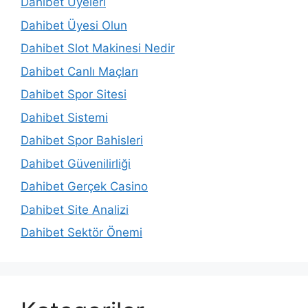
Dahibet Üyeleri
Dahibet Üyesi Olun
Dahibet Slot Makinesi Nedir
Dahibet Canlı Maçları
Dahibet Spor Sitesi
Dahibet Sistemi
Dahibet Spor Bahisleri
Dahibet Güvenilirliği
Dahibet Gerçek Casino
Dahibet Site Analizi
Dahibet Sektör Önemi