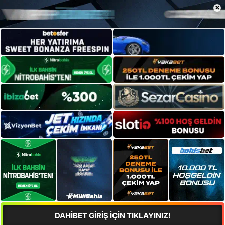
×
DAHİBET GİRİŞ İÇİN TIKLAYINIZ!