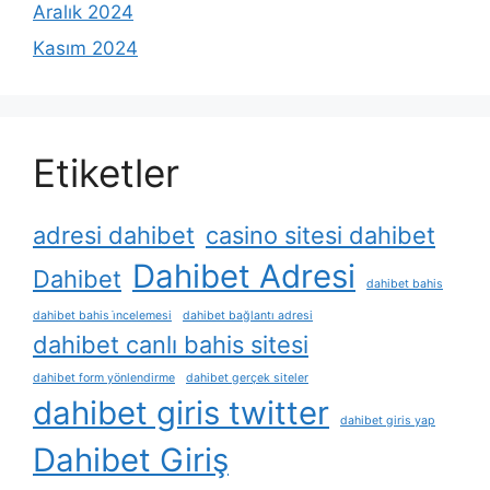
Aralık 2024
Kasım 2024
Etiketler
adresi dahibet
casino sitesi dahibet
Dahibet Adresi
Dahibet
dahibet bahis
dahibet bahis i̇ncelemesi
dahibet bağlantı adresi
dahibet canlı bahis sitesi
dahibet form yönlendirme
dahibet gerçek siteler
dahibet giris twitter
dahibet giris yap
Dahibet Giriş