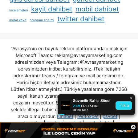
kayit dahibet
mobil dahibet
incelemeleri
twitter dahibet
mobil kayıt
program erişimi
"Avrasya'nın en büyük reklam platformunda olmak için
Microsoft Teams:
reklam@avrasyamarketing.com
adresimizden veya Telegram: @Avrasyamarketing
adresimizden irtibat kurabilirsiniz. (Tek iletişim
adreslerimiz teams / telegram ve mail adresimizdir.
Harici hiçbir iletişim adresimiz bulunmamaktadır.
Lütfen itibar etmeyiniz.) Türkiye yasalarına göre 7258
sayılı kanun uyarınca yasa dışı bahis oynamanın
cezaları mevcuttur. Şu an bulunduğunuz site hiç bir
şekilde illegal bahis oyunları oynatmıyor ve oynamaya
aracı olmuyordur.
lunabet
|
redfoxbet
|
psvbet
|
1xcasino
|
lorabet
|
marbet
|
medyabahis
|
×
slotcasinogit
"