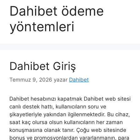
Dahibet ödeme
yöntemleri
Dahibet Giriş
Temmuz 9, 2026
yazar
Dahibet
Dahibet hesabınızı kapatmak Dahibet web sitesi
canlı destek hattı, kullanıcıların soru ve
şikayetleriyle yakından ilgilenmektedir. Bu cihaz,
saat kaç olursa olsun kullanıcıların her zaman
konuşmasına olanak tanır. Çoğu web sitesinde
bonus ve promosyonlardan yararlanmanın, para