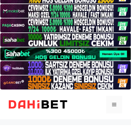
İçeriğe
atla
Menü