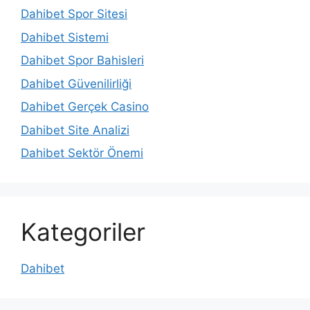
Dahibet Spor Sitesi
Dahibet Sistemi
Dahibet Spor Bahisleri
Dahibet Güvenilirliği
Dahibet Gerçek Casino
Dahibet Site Analizi
Dahibet Sektör Önemi
Kategoriler
Dahibet