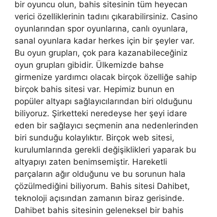
bir oyuncu olun, bahis sitesinin tüm heyecan
verici özelliklerinin tadını çıkarabilirsiniz. Casino
oyunlarından spor oyunlarına, canlı oyunlara,
sanal oyunlara kadar herkes için bir şeyler var.
Bu oyun grupları, çok para kazanabileceğiniz
oyun grupları gibidir. Ülkemizde bahse
girmenize yardımcı olacak birçok özelliğe sahip
birçok bahis sitesi var. Hepimiz bunun en
popüler altyapı sağlayıcılarından biri olduğunu
biliyoruz. Şirketteki neredeyse her şeyi idare
eden bir sağlayıcı seçmenin ana nedenlerinden
biri sunduğu kolaylıktır. Birçok web sitesi,
kurulumlarında gerekli değişiklikleri yaparak bu
altyapıyı zaten benimsemiştir. Hareketli
parçaların ağır olduğunu ve bu sorunun hala
çözülmediğini biliyorum. Bahis sitesi Dahibet,
teknoloji açısından zamanın biraz gerisinde.
Dahibet bahis sitesinin geleneksel bir bahis