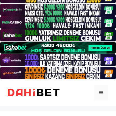
İçeriğe
atla
Menü