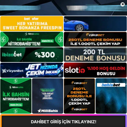
×
DAHİBET GİRİŞ İÇİN TIKLAYINIZ!