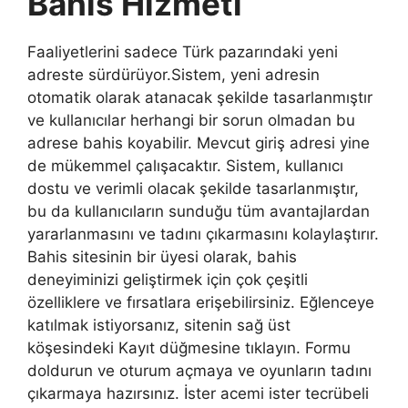
Bahis Hizmeti
Faaliyetlerini sadece Türk pazarındaki yeni
adreste sürdürüyor.Sistem, yeni adresin
otomatik olarak atanacak şekilde tasarlanmıştır
ve kullanıcılar herhangi bir sorun olmadan bu
adrese bahis koyabilir. Mevcut giriş adresi yine
de mükemmel çalışacaktır. Sistem, kullanıcı
dostu ve verimli olacak şekilde tasarlanmıştır,
bu da kullanıcıların sunduğu tüm avantajlardan
yararlanmasını ve tadını çıkarmasını kolaylaştırır.
Bahis sitesinin bir üyesi olarak, bahis
deneyiminizi geliştirmek için çok çeşitli
özelliklere ve fırsatlara erişebilirsiniz. Eğlenceye
katılmak istiyorsanız, sitenin sağ üst
köşesindeki Kayıt düğmesine tıklayın. Formu
doldurun ve oturum açmaya ve oyunların tadını
çıkarmaya hazırsınız. İster acemi ister tecrübeli