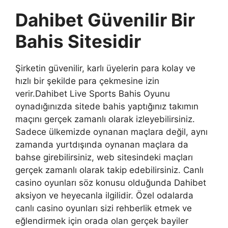
Dahibet Güvenilir Bir
Bahis Sitesidir
Şirketin güvenilir, karlı üyelerin para kolay ve
hızlı bir şekilde para çekmesine izin
verir.Dahibet Live Sports Bahis Oyunu
oynadığınızda sitede bahis yaptığınız takımın
maçını gerçek zamanlı olarak izleyebilirsiniz.
Sadece ülkemizde oynanan maçlara değil, aynı
zamanda yurtdışında oynanan maçlara da
bahse girebilirsiniz, web sitesindeki maçları
gerçek zamanlı olarak takip edebilirsiniz. Canlı
casino oyunları söz konusu olduğunda Dahibet
aksiyon ve heyecanla ilgilidir. Özel odalarda
canlı casino oyunları sizi rehberlik etmek ve
eğlendirmek için orada olan gerçek bayiler