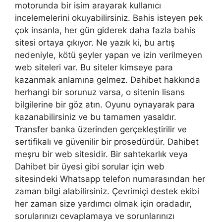
motorunda bir isim arayarak kullanıcı
incelemelerini okuyabilirsiniz. Bahis isteyen pek
çok insanla, her gün giderek daha fazla bahis
sitesi ortaya çıkıyor. Ne yazık ki, bu artış
nedeniyle, kötü şeyler yapan ve izin verilmeyen
web siteleri var. Bu siteler kimseye para
kazanmak anlamına gelmez. Dahibet hakkında
herhangi bir sorunuz varsa, o sitenin lisans
bilgilerine bir göz atın. Oyunu oynayarak para
kazanabilirsiniz ve bu tamamen yasaldır.
Transfer banka üzerinden gerçekleştirilir ve
sertifikalı ve güvenilir bir prosedürdür. Dahibet
meşru bir web sitesidir. Bir sahtekarlık veya
Dahibet bir üyesi gibi sorular için web
sitesindeki Whatsapp telefon numarasından her
zaman bilgi alabilirsiniz. Çevrimiçi destek ekibi
her zaman size yardımcı olmak için oradadır,
sorularınızı cevaplamaya ve sorunlarınızı