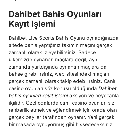
Dahibet Bahis Oyunları
Kayıt Işlemi
Dahibet Live Sports Bahis Oyunu oynadığınızda
sitede bahis yaptığınız takımın maçını gerçek
zamanlı olarak izleyebilirsiniz. Sadece
ülkemizde oynanan maçlara değil, aynı
zamanda yurtdışında oynanan maçlara da
bahse girebilirsiniz, web sitesindeki maçları
gerçek zamanlı olarak takip edebilirsiniz. Canlı
casino oyunları söz konusu olduğunda
Dahibet
bahis oyunları kayıt işlemi
aksiyon ve heyecanla
ilgilidir. Özel odalarda canlı casino oyunları sizi
rehberlik etmek ve eğlendirmek için orada olan
gerçek bayiler tarafından oynanır. Yani gerçek
bir masada oynuyormuş gibi hissedeceksiniz.