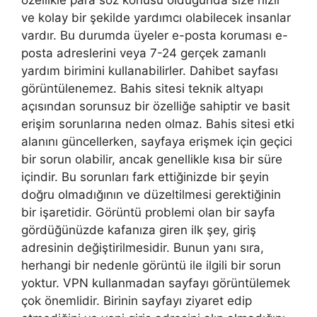
özellikle para söz konusu olduğunda size hızlı
ve kolay bir şekilde yardımcı olabilecek insanlar
vardır. Bu durumda üyeler e-posta koruması e-
posta adreslerini veya 7-24 gerçek zamanlı
yardım birimini kullanabilirler. Dahibet sayfası
görüntülenemez. Bahis sitesi teknik altyapı
açısından sorunsuz bir özelliğe sahiptir ve basit
erişim sorunlarına neden olmaz. Bahis sitesi etki
alanını güncellerken, sayfaya erişmek için geçici
bir sorun olabilir, ancak genellikle kısa bir süre
içindir. Bu sorunları fark ettiğinizde bir şeyin
doğru olmadığının ve düzeltilmesi gerektiğinin
bir işaretidir. Görüntü problemi olan bir sayfa
gördüğünüzde kafanıza giren ilk şey, giriş
adresinin değiştirilmesidir. Bunun yanı sıra,
herhangi bir nedenle görüntü ile ilgili bir sorun
yoktur. VPN kullanmadan sayfayı görüntülemek
çok önemlidir. Birinin sayfayı ziyaret edip