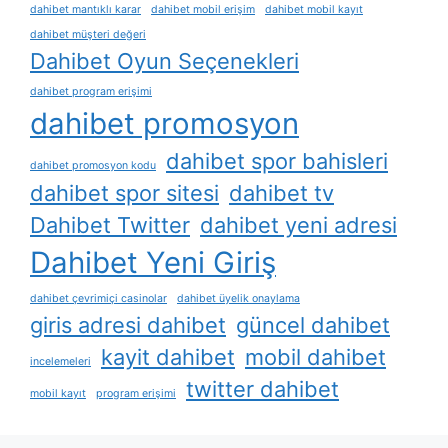
dahibet mantıklı karar
dahibet mobil erişim
dahibet mobil kayıt
dahibet müşteri değeri
Dahibet Oyun Seçenekleri
dahibet program erişimi
dahibet promosyon
dahibet spor bahisleri
dahibet promosyon kodu
dahibet spor sitesi
dahibet tv
Dahibet Twitter
dahibet yeni adresi
Dahibet Yeni Giriş
dahibet çevrimiçi casinolar
dahibet üyelik onaylama
giris adresi dahibet
güncel dahibet
kayit dahibet
mobil dahibet
incelemeleri
twitter dahibet
mobil kayıt
program erişimi