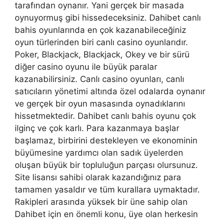
tarafından oynanır. Yani gerçek bir masada
oynuyormuş gibi hissedeceksiniz. Dahibet canlı
bahis oyunlarında en çok kazanabileceğiniz
oyun türlerinden biri canlı casino oyunlarıdır.
Poker, Blackjack, Blackjack, Okey ve bir sürü
diğer casino oyunu ile büyük paralar
kazanabilirsiniz. Canlı casino oyunları, canlı
satıcıların yönetimi altında özel odalarda oynanır
ve gerçek bir oyun masasında oynadıklarını
hissetmektedir. Dahibet canlı bahis oyunu çok
ilginç ve çok karlı. Para kazanmaya başlar
başlamaz, birbirini destekleyen ve ekonominin
büyümesine yardımcı olan sadık üyelerden
oluşan büyük bir topluluğun parçası olursunuz.
Site lisansı sahibi olarak kazandığınız para
tamamen yasaldır ve tüm kurallara uymaktadır.
Rakipleri arasında yüksek bir üne sahip olan
Dahibet için en önemli konu, üye olan herkesin