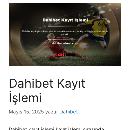
Dahibet Kayıt
İşlemi
Mayıs 15, 2025
yazar
Dahibet
Dahibet kayıt işlemi kayıt işlemi sırasında