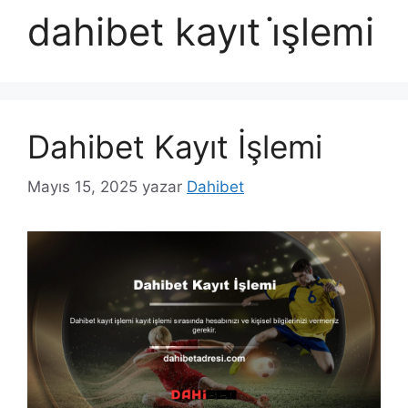
dahibet kayıt i̇şlemi
Dahibet Kayıt İşlemi
Mayıs 15, 2025
yazar
Dahibet