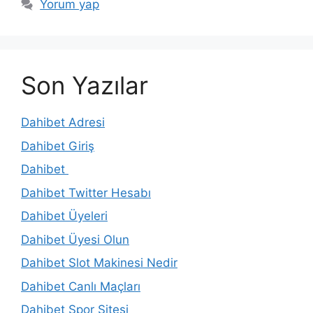
Yorum yap
Son Yazılar
Dahibet Adresi
Dahibet Giriş
Dahibet
Dahibet Twitter Hesabı
Dahibet Üyeleri
Dahibet Üyesi Olun
Dahibet Slot Makinesi Nedir
Dahibet Canlı Maçları
Dahibet Spor Sitesi