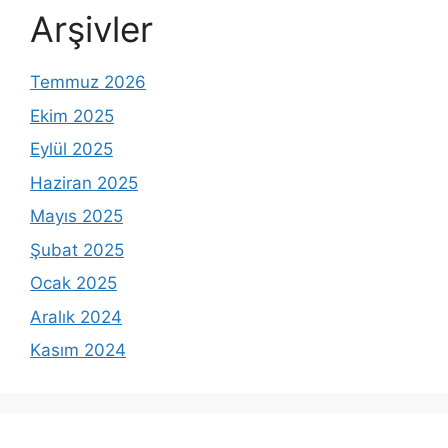
Arşivler
Temmuz 2026
Ekim 2025
Eylül 2025
Haziran 2025
Mayıs 2025
Şubat 2025
Ocak 2025
Aralık 2024
Kasım 2024