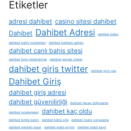
Etiketler
adresi dahibet
casino sitesi dahibet
Dahibet Adresi
Dahibet
dahibet bahis
dahibet bahis i̇ncelemesi
dahibet bağlantı adresi
dahibet canlı bahis sitesi
dahibet form yönlendirme
dahibet gerçek siteler
dahibet giris twitter
dahibet giris yap
Dahibet Giriş
dahibet giriş adresi
dahibet güvenilirliği
dahibet hesap doğrulama
dahibet kaç oldu
dahibet i̇ncelemeleri
dahibet kimlik kanıtı
dahibet köklü site
dahibet lisans sorgulama
dahibet mantıklı karar
dahibet mobil erişim
dahibet mobil kayıt