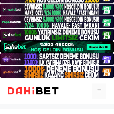
İçeriğe
atla
Menü