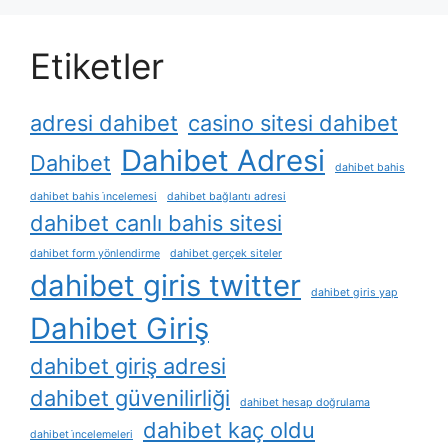
Etiketler
adresi dahibet
casino sitesi dahibet
Dahibet Adresi
Dahibet
dahibet bahis
dahibet bahis i̇ncelemesi
dahibet bağlantı adresi
dahibet canlı bahis sitesi
dahibet form yönlendirme
dahibet gerçek siteler
dahibet giris twitter
dahibet giris yap
Dahibet Giriş
dahibet giriş adresi
dahibet güvenilirliği
dahibet hesap doğrulama
dahibet kaç oldu
dahibet i̇ncelemeleri