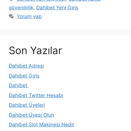
güvenilirlik
,
Dahibet Yeni Giriş
Yorum yap
Son Yazılar
Dahibet Adresi
Dahibet Giriş
Dahibet
Dahibet Twitter Hesabı
Dahibet Üyeleri
Dahibet Üyesi Olun
Dahibet Slot Makinesi Nedir